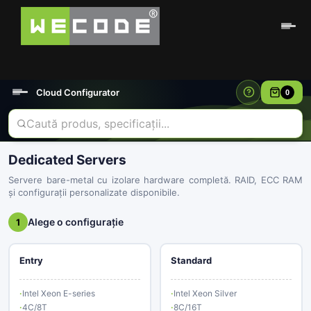
Cloud Configurator
0
Dedicated Servers
Servere bare-metal cu izolare hardware completă. RAID, ECC RAM
și configurații personalizate disponibile.
Alege o configurație
1
Entry
Standard
Intel Xeon E-series
Intel Xeon Silver
4C/8T
8C/16T