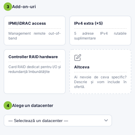
Add-on-uri
3
IPMI/iDRAC access
IPv4 extra (×5)
Management remote out-of-
5 adrese IPv4 rutabile
band
suplimentare
Controller RAID hardware
Card RAID dedicat pentru I/O și
Altceva
redundanță îmbunătățite
Ai nevoie de ceva specific?
Descrie și vom include în
ofertă.
Alege un datacenter
4