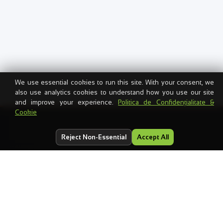
We use essential cookies to run this site. With your consent, we
also use analytics cookies to understand how you use our site
and improve your experience.
Politica de Confidențialitate &
Cookie
PARTENERIAT TEHNOLOGIC
Reject Non-Essential
Accept All
WeCode
×
Transart
Un parteneriat tehnologic endorsat care stă la baza
WeCodeDrive & Cloud Hosting — backup rezistent la
ransomware și infrastructură cloud premium, folosit de
companii din toată România.