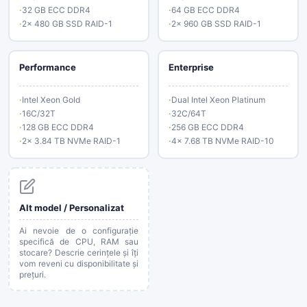
32 GB ECC DDR4
64 GB ECC DDR4
2× 480 GB SSD RAID-1
2× 960 GB SSD RAID-1
Performance
Enterprise
Intel Xeon Gold
Dual Intel Xeon Platinum
16C/32T
32C/64T
128 GB ECC DDR4
256 GB ECC DDR4
2× 3.84 TB NVMe RAID-1
4× 7.68 TB NVMe RAID-10
Alt model / Personalizat
Ai nevoie de o configurație
specifică de CPU, RAM sau
stocare? Descrie cerințele și îți
vom reveni cu disponibilitate și
prețuri.