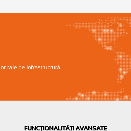
)
)
r tale de infrastructură.
FUNCȚIONALITĂȚI AVANSATE