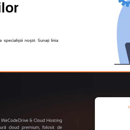
lor
 specialiștii noștri. Sunați linia
aza WeCodeDrive & Cloud Hosting
tură cloud premium, folosit de