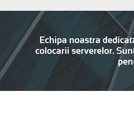
Echipa noastra dedicata 
colocarii serverelor. Sun
pent