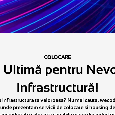
COLOCARE
 Ultimă pentru Nevo
Infrastructură!
 infrastructura ta valoroasa? Nu mai cauta, wecod
 unde prezentam servicii de colocare si housing de 
i incredintate celor mai capabile maini din industri