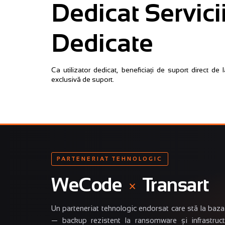
Dedicat Servicii
Dedicate
Ca utilizator dedicat, beneficiați de suport direct de la
exclusivă de suport.
PARTENERIAT TEHNOLOGIC
WeCode
×
Transart
Un parteneriat tehnologic endorsat care stă la b
— backup rezistent la ransomware și infrastruc