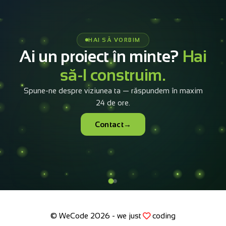
Ready to build your
cloud
infrastructure
?
It takes less than 5 minutes to configure and submit.
Our team will have a tailored offer in your inbox within
4 business hours.
Open the configurator
+40 733 082 010
© WeCode 2026 - we just
coding