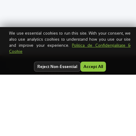
We use essential cookies to run this site. With your consent, we
also use analytics cookies to understand how you use our site
and improve your experience.
Politica de Confidențialitate &
Cookie
Reject Non-Essential
Accept All
PARTENERIAT TEHNOLOGIC
WeCode
×
Transart
Un parteneriat tehnologic endorsat care stă la baza
WeCodeDrive & Cloud Hosting — backup rezistent la
ransomware și infrastructură cloud premium, folosit de
companii din toată România.