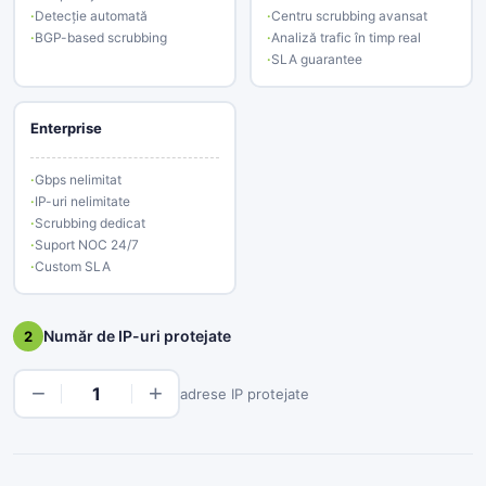
Detecție automată
Centru scrubbing avansat
BGP-based scrubbing
Analiză trafic în timp real
SLA guarantee
Enterprise
Gbps nelimitat
IP-uri nelimitate
Scrubbing dedicat
Suport NOC 24/7
Custom SLA
Număr de IP-uri protejate
2
−
+
1
adrese IP protejate