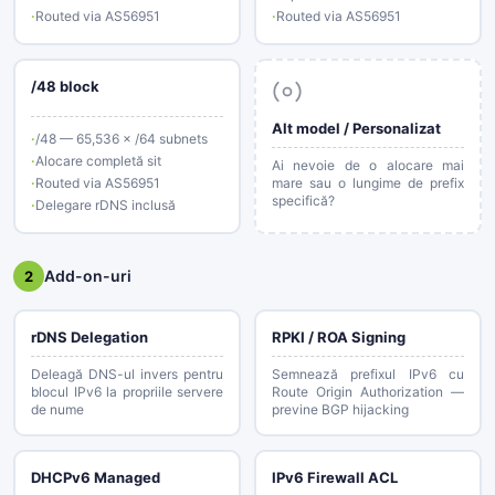
Routed via AS56951
Routed via AS56951
/48 block
Alt model / Personalizat
/48 — 65,536 × /64 subnets
Alocare completă sit
Ai nevoie de o alocare mai
Routed via AS56951
mare sau o lungime de prefix
specifică?
Delegare rDNS inclusă
Add-on-uri
2
rDNS Delegation
RPKI / ROA Signing
Deleagă DNS-ul invers pentru
Semnează prefixul IPv6 cu
blocul IPv6 la propriile servere
Route Origin Authorization —
de nume
previne BGP hijacking
DHCPv6 Managed
IPv6 Firewall ACL