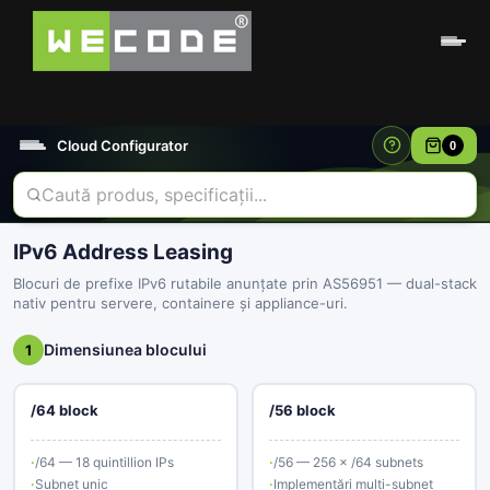
Cloud Configurator
0
IPv6 Address Leasing
Blocuri de prefixe IPv6 rutabile anunțate prin AS56951 — dual-stack
nativ pentru servere, containere și appliance-uri.
Dimensiunea blocului
1
/64 block
/56 block
/64 — 18 quintillion IPs
/56 — 256 × /64 subnets
Subnet unic
Implementări multi-subnet