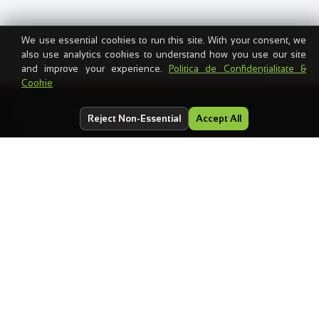
We use essential cookies to run this site. With your consent, we
also use analytics cookies to understand how you use our site
and improve your experience.
Politica de Confidențialitate &
Cookie
Reject Non-Essential
Accept All
PARTENERIAT TEHNOLOGIC
WeCode
×
Transart
Un parteneriat tehnologic endorsat care stă la baza
WeCodeDrive & Cloud Hosting — backup rezistent la
ransomware și infrastructură cloud premium, folosit de
companii din toată România.
DESCOPERĂ WECODEDRIVE
→