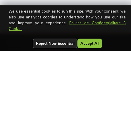
We use essential cookies to run this site. With your consent, we
also use analytics cookies to understand how you use our site
and improve your experience.
Politica de Confidențialitate &
Cookie
Reject Non-Essential
Accept All
PARTENERIAT TEHNOLOGIC
WeCode
×
Transart
Un parteneriat tehnologic endorsat care stă la baza
WeCodeDrive & Cloud Hosting — backup rezistent la
ransomware și infrastructură cloud premium, folosit de
companii din toată România.
DESCOPERĂ WECODEDRIVE
→