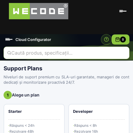
Cloud Configurator
0
Support Plans
Niveluri de suport premium cu SLA-uri garantate, manageri de cont
dedicați și monitorizare proactivă 24/7.
Alege un plan
1
Starter
Developer
Răspuns < 24h
Răspuns < 8h
Rezolvare 48h
Rezolvare 16h